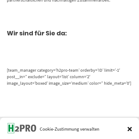
Wir sind für Sie da:
[team_manager category=’h2pro-team’ orderby=’ID’ limit=’-1′
post__in=” exclude=” layout=’list’ column=’2′
image_layout=’boxed’ image_size=’medium’ color=” hide_meta=’0′]
Cookie-Zustimmung verwalten