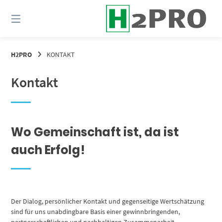
Springe
zum
Inhalt
H2PRO
KONTAKT
Kontakt
Wo Gemeinschaft ist, da ist
auch Erfolg!
Der Dialog, persönlicher Kontakt und gegenseitige Wertschätzung
sind für uns unabdingbare Basis einer gewinnbringenden,
partnerschaftlichen und nachhaltigen Zusammenarbeit.